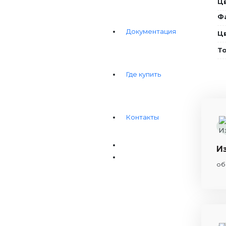
Цв
Фа
Документация
Ц
Т
Где купить
Контакты
И
об