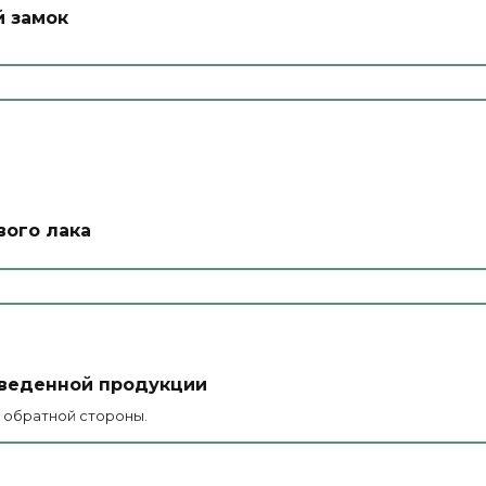
 замок
вого лака
зведенной продукции
 обратной стороны.