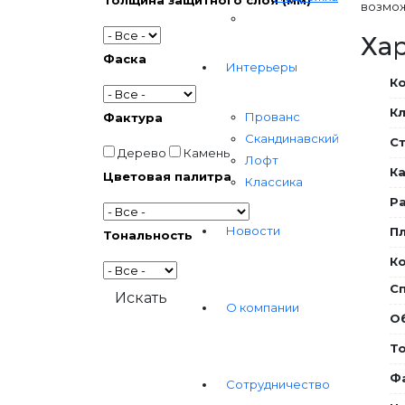
Толщина защитного слоя (мм)
возмож
Ха
Фаска
Интерьеры
К
Кл
Прованс
Фактура
Скандинавский
С
Дерево
Камень
Лофт
Ка
Цветовая палитра
Классика
Р
Новости
Пл
Тональность
Ко
С
О компании
О
То
Ф
Сотрудничество