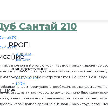
Дуб Сантай 210
PROFI
АНКОНА
исание
ВЕРОНА
нтай, выполненный в тепло-коричневых оттенках - идеальное ре
ОБЩЕДОСТУПНЫЕ
ное покрытие наполнит дом теплотой и уютом и добавит вашему
к материала гармонично смотрится в гостиной, спальне и на кухн
МЕГАПОЛИС
КУБА
 обладает рядом преимуществ, необходимых в каждом доме. По
ющие
льных средств и имеет хорошую звукоизоляцию. Еще одним преи
е и надежность замкового соединения. Такой материал не тольк
прослужит вам долгое время не вызывая никаких трудностей. 