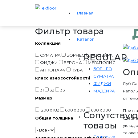
Главная
Фильтр товара
Каталог
Коллекция
REGULAR
СУМАТРА
БОРНЕО
МАДЕЙРА
ФИДЖИ
ВЕРОНА
МЕГАПОЛИС
БОРНЕО
Оп
АНКОНА 4V
КУБА
СУМАТРА
Класс износостойкости
ФИДЖИ
Дуб Са
31
32
33
МАДЕЙРА
наполь
Размер
оттено
1200 х 182
600 х 300
600 х 900
Плитка
Сопутству
Общая толщина
специа
товары
укладк
также 
Подложка