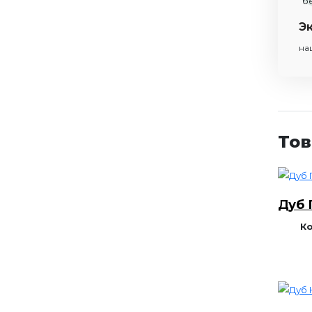
Э
на
Тов
Дуб 
К