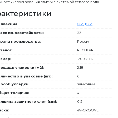
ность использования плитки с системой теплого пола.
рактеристики
оллекция:
ФИДЖИ
асс износостойкости:
33
трана производства:
Россия
талог:
REGULAR
азмер:
1200 х 182
ощадь упаковки (м2):
2.18
личество в упаковке (шт):
10
пособ укладки:
замковый
бщая толщина:
4
лщина защитного слоя (мм):
0.5
аска:
4V-GROOVE