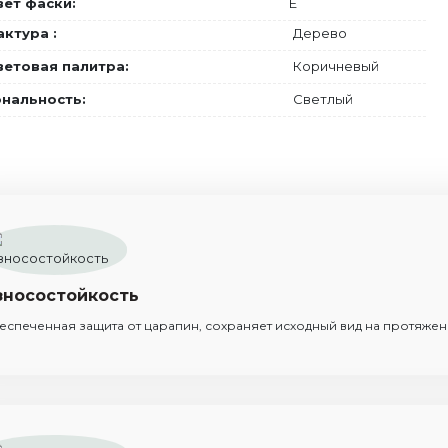
ет фаски:
E
ктура :
Дерево
ветовая палитра:
Коричневый
ональность:
Светлый
зносостойкость
еспеченная защита от царапин, сохраняет исходный вид на протяже