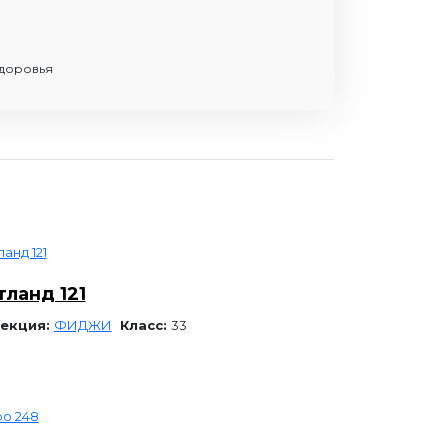
здоровья
тланд 121
екция:
ФИДЖИ
Класс:
33