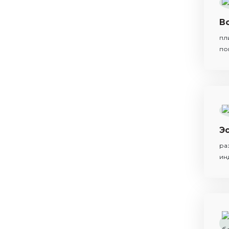
В
пл
по
Э
ра
ин