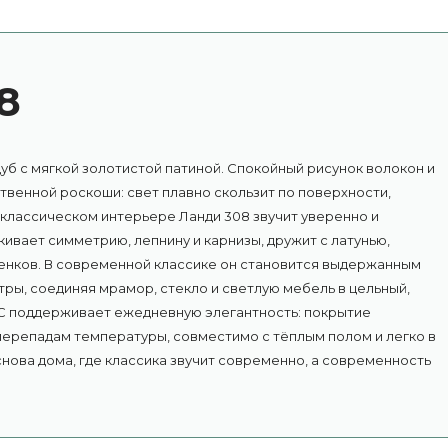
8
уб с мягкой золотистой патиной. Спокойный рисунок волокон и
венной роскоши: свет плавно скользит по поверхности,
 классическом интерьере Ланди 308 звучит уверенно и
ивает симметрию, лепнину и карнизы, дружит с латунью,
тенков. В современной классике он становится выдержанным
тры, соединяя мрамор, стекло и светлую мебель в цельный,
C поддерживает ежедневную элегантность: покрытие
 перепадам температуры, совместимо с тёплым полом и легко в
снова дома, где классика звучит современно, а современность