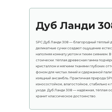
Дуб Ланди 30
SPC Дуб Ланди 308 — благородный тёплый д
деликатные сучки создают ощущение естест
наполняя комнату уютом и тихим сиянием. В
стоически: тёплая древесная гамма подчёрк
кристаллом и мягкими тканями глубоких от
фоном для чистых линий и сдержанной пали
изящный ансамбль. Практичная природа SP
износостойкое, влагостойкое, стабильно к
уходе. Дуб Ланди 308 — надёжная, тёплая о
хранит классическое достоинство.