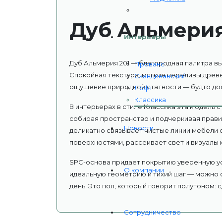
Дуб Альмерия
Интерьеры
Дуб Альмерия 201 — благородная палитра в
Прованс
Спокойная текстура, мягкие переливы древ
Скандинавский
ощущение природной статности — будто дос
Лофт
Классика
В интерьерах в стиле Классика эта модель 
собирая пространство и подчеркивая прави
Новости
деликатно связывает чистые линии мебели
поверхностями, рассеивает свет и визуальн
SPC-основа придает покрытию уверенную ус
О компании
идеальную геометрию и тихий шаг — можно 
день. Это пол, который говорит полутоном: 
Сотрудничество