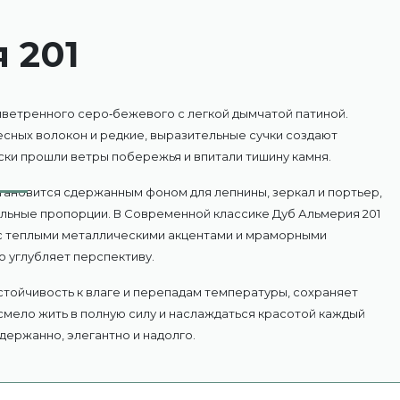
 201
ыветренного серо‑бежевого с легкой дымчатой патиной.
есных волокон и редкие, выразительные сучки создают
ки прошли ветры побережья и впитали тишину камня.
становится сдержанным фоном для лепнины, зеркал и портьер,
льные пропорции. В Современной классике Дуб Альмерия 201
 с теплыми металлическими акцентами и мраморными
о углубляет перспективу.
тойчивость к влаге и перепадам температуры, сохраняет
смело жить в полную силу и наслаждаться красотой каждый
сдержанно, элегантно и надолго.